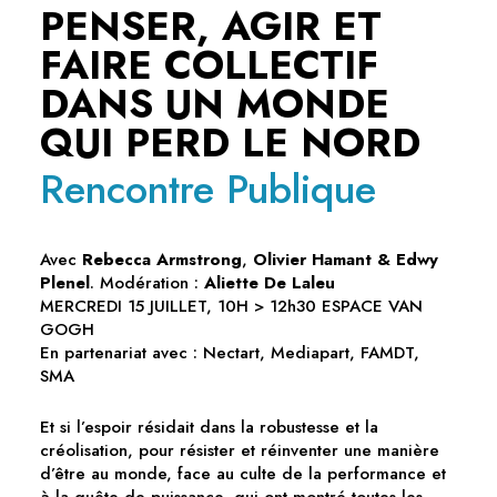
PENSER, AGIR ET
FAIRE COLLECTIF
DANS UN MONDE
QUI PERD LE NORD
Rencontre Publique
Avec
Rebecca Armstrong
,
Olivier Hamant & Edwy
Plenel
. Modération :
Aliette De Laleu
MERCREDI 15 JUILLET, 10H > 12h30 ESPACE VAN
GOGH
En partenariat avec : Nectart, Mediapart, FAMDT,
SMA
Et si l’espoir résidait dans la robustesse et la
créolisation, pour résister et réinventer une manière
d’être au monde, face au culte de la performance et
à la quête de puissance, qui ont montré toutes les