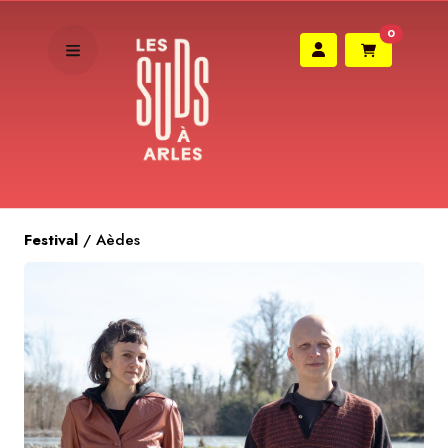
0
Festival
/
Aèdes