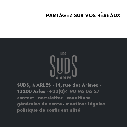
PARTAGEZ SUR VOS RÉSEAUX
SUDS, à ARLES - 14, rue des Arènes -
13200 Arles -
+33(0)4 90 96 06 27
contact
-
newsletter
-
conditions
générales de vente
-
mentions légales
-
politique de confidentialité