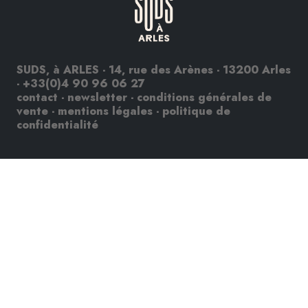
SUDS, à ARLES - 14, rue des Arènes - 13200 Arles
-
+33(0)4 90 96 06 27
contact
-
newsletter
-
conditions générales de
vente
-
mentions légales
-
politique de
confidentialité