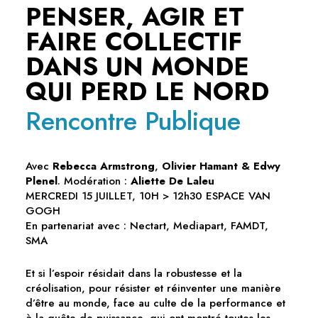
PENSER, AGIR ET
FAIRE COLLECTIF
DANS UN MONDE
QUI PERD LE NORD
Rencontre Publique
Avec
Rebecca Armstrong
,
Olivier Hamant & Edwy
Plenel
. Modération :
Aliette De Laleu
MERCREDI 15 JUILLET, 10H > 12h30 ESPACE VAN
GOGH
En partenariat avec : Nectart, Mediapart, FAMDT,
SMA
Et si l’espoir résidait dans la robustesse et la
créolisation, pour résister et réinventer une manière
d’être au monde, face au culte de la performance et
à la quête de puissance, qui ont montré toutes les