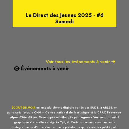
Le Direct des Jeunes 2025 - #6
Samedi
Voir tous les événements à venir
Événements à venir
ÉCOUTER
&
VOIR
est une plateforme digitale éditée par
SUDS, à ARLES
, en
partenariat avec le
CNM – Centre national de la musique
et la
DRAC Provence-
Alpes-Côte d'Azur
. Développée et hébergée par
l'Agence Vertuoz
, L'identité
graphique et visuelle est signée
Tytgat
. Certains contenus sont en cours
d'intégration ou d'indexation sur cette plateforme qui s'enrichira petit à petit.