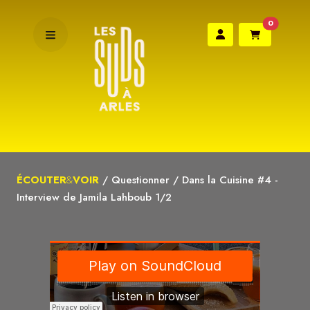
0
ÉCOUTER
&
VOIR
/
Questionner
/
Dans la Cuisine #4 -
Interview de Jamila Lahboub 1/2