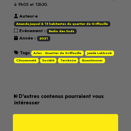
à 9h05 et 13h30.
Auteur·e
Amanda Jaquel & 15 habitantes du quartier de Griffeuille
Evénement :
Radio des Suds
Année :
2021
Tags
Arles - Quartier de Griffeuille
Jamila Lahboub
Citoyenneté
Société
Territoire
Questionner
D'autres contenus pourraient vous
intéresser