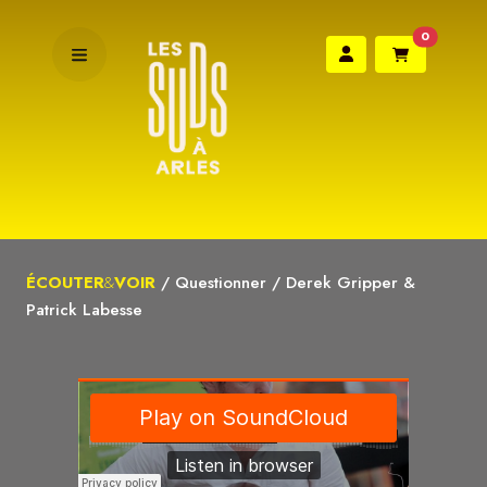
0
ÉCOUTER
&
VOIR
/
Questionner
/
Derek Gripper &
Patrick Labesse