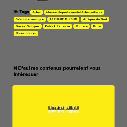
Tags
Arles
Musée départemental Arles antique
Salon de musique
AFRIQUE DU SUD
Afrique du Sud
Derek Gripper
Patrick Labesse
Guitare
Kora
Questionner
D'autres contenus pourraient vous
intéresser