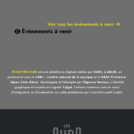
Voir tous les événements à venir
Événements à venir
ÉCOUTER
&
VOIR
est une plateforme digitale éditée par
SUDS, à ARLES
, en
partenariat avec le
CNM – Centre national de la musique
et la
DRAC Provence-
Alpes-Côte d'Azur
. Développée et hébergée par
l'Agence Vertuoz
, L'identité
graphique et visuelle est signée
Tytgat
. Certains contenus sont en cours
d'intégration ou d'indexation sur cette plateforme qui s'enrichira petit à petit.