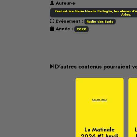
Auteur·e
Réalisatrice Marie Noelle Battaglia, les élèves d'
Arles.
Evénement :
Radio des Suds
Année :
2020
D'autres contenus pourraient v
La Matinale
2026 #1 lundi