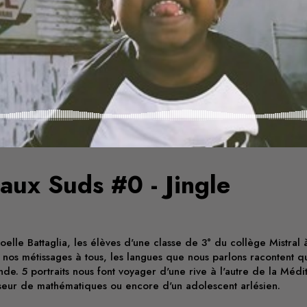
aux Suds #0 - Jingle
lle Battaglia, les élèves d'une classe de 3° du collège Mistral à 
 nos métissages à tous, les langues que nous parlons racontent 
de. 5 portraits nous font voyager d'une rive à l'autre de la Médi
sseur de mathématiques ou encore d'un adolescent arlésien.