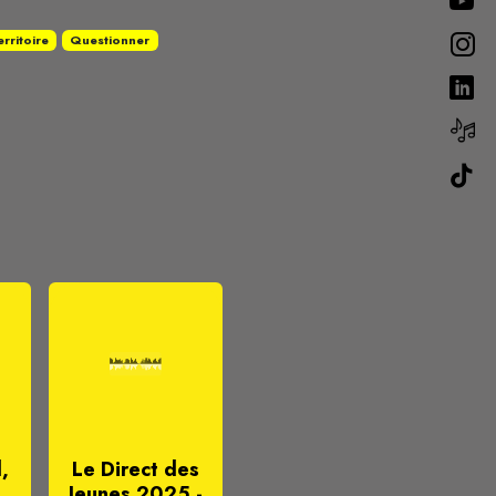
erritoire
Questionner
,
Le Direct des
Jeunes 2025 -