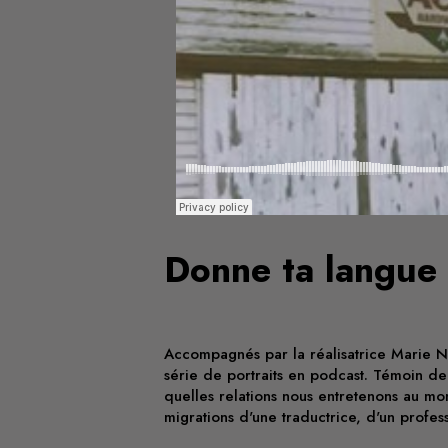
Donne ta langue 
Accompagnés par la réalisatrice Marie Noe
série de portraits en podcast. Témoin de
quelles relations nous entretenons au mon
migrations d'une traductrice, d'un profe