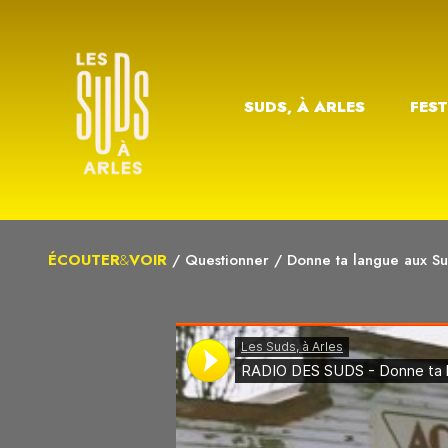
SUDS, À ARLES
FEST
ÉCOUTER
&
VOIR
/
Questionner
/
Donne ta langue aux Su