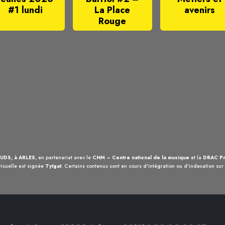
#1 lundi
La Place
avenirs
Rouge
UDS, à ARLES
, en partenariat avec le
CNM – Centre national de la musique
et la
DRAC Pr
visuelle est signée
Tytgat
. Certains contenus sont en cours d'intégration ou d'indexation sur c