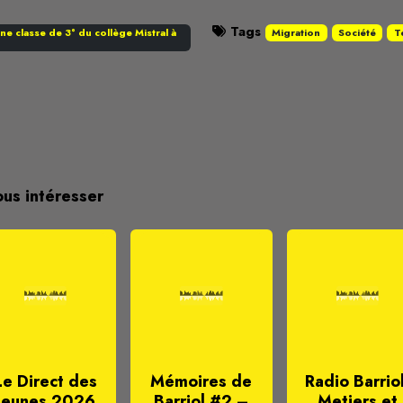
Tags
une classe de 3° du collège Mistral à 
Migration
Société
T
ous intéresser
Le Direct des
Mémoires de
Radio Barriol
Jeunes 2026
Barriol #2 –
Metiers et