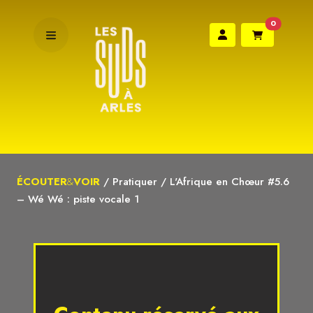
0
ÉCOUTER
&
VOIR
/
Pratiquer
/
L'Afrique en Chœur #5.6
– Wé Wé : piste vocale 1