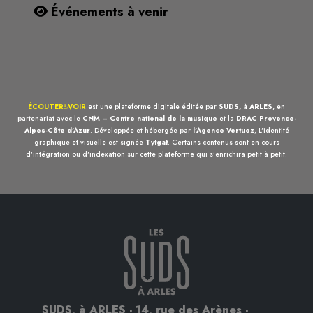
Événements à venir
ÉCOUTER
&
VOIR
est une plateforme digitale éditée par
SUDS, à ARLES
, en
partenariat avec le
CNM – Centre national de la musique
et la
DRAC Provence-
Alpes-Côte d'Azur
. Développée et hébergée par
l'Agence Vertuoz
, L'identité
graphique et visuelle est signée
Tytgat
. Certains contenus sont en cours
d'intégration ou d'indexation sur cette plateforme qui s'enrichira petit à petit.
SUDS, à ARLES - 14, rue des Arènes -