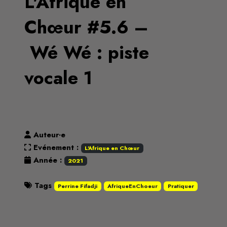
L'Afrique en
Chœur #5.6 –
Wé Wé : piste
vocale 1
Auteur·e
Evénement :
L'Afrique en Chœur
Année :
2021
Tags
Perrine Fifadji
AfriqueEnChoeur
Pratiquer