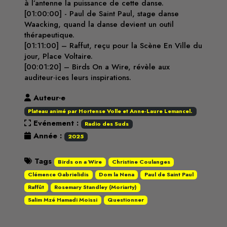
à l’antenne la puissance de cette danse.
[01:00:00] - Paul de Saint Paul, stage danse
Waacking, quand la danse devient un outil
thérapeutique.
[01:11:00] – Raffut, reçu pour la Scène En Ville du
jour, Place Voltaire.
[00:01:20] – Birds On a Wire, révèle aux
auditeur·ices leurs inspirations.
Auteur·e
Plateau animé par Hortense Volle et Anne-Laure Lemancel.
Evénement :
Radio des Suds
Année :
2025
Tags
Birds on a Wire
Christine Coulanges
Clémence Gabrielidis
Dom la Nena
Paul de Saint Paul
Raffût
Rosemary Standley (Moriarty)
Salim Mzé Hamadi Moissi
Questionner