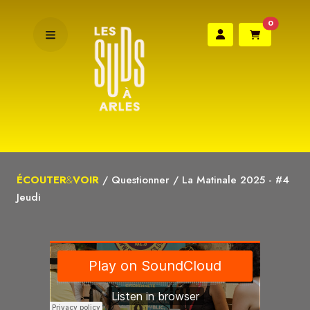
0
ÉCOUTER
&
VOIR
/
Questionner
/
La Matinale 2025 - #4
Jeudi