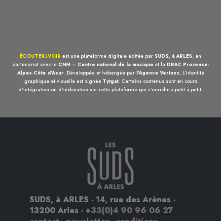
ÉCOUTER
&
VOIR
est une plateforme digitale éditée par
SUDS, à ARLES
, en
partenariat avec le
CNM – Centre national de la musique
et la
DRAC Provence-
Alpes-Côte d'Azur
. Développée et hébergée par
l'Agence Vertuoz
, L'identité
graphique et visuelle est signée
Tytgat
. Certains contenus sont en cours
d'intégration ou d'indexation sur cette plateforme qui s'enrichira petit à petit.
SUDS, à ARLES - 14, rue des Arènes -
13200 Arles -
+33(0)4 90 96 06 27