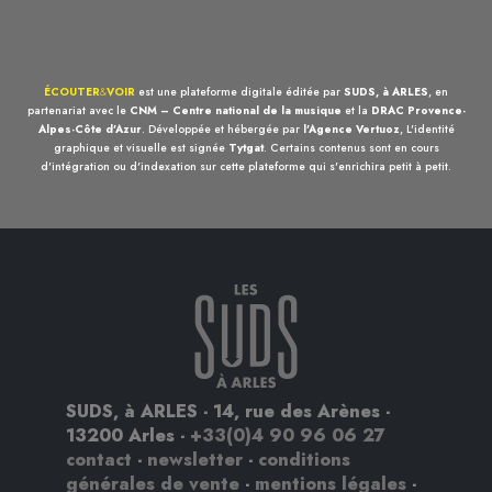
ÉCOUTER
&
VOIR
est une plateforme digitale éditée par
SUDS, à ARLES
, en
partenariat avec le
CNM – Centre national de la musique
et la
DRAC Provence-
Alpes-Côte d'Azur
. Développée et hébergée par
l'Agence Vertuoz
, L'identité
graphique et visuelle est signée
Tytgat
. Certains contenus sont en cours
d'intégration ou d'indexation sur cette plateforme qui s'enrichira petit à petit.
SUDS, à ARLES - 14, rue des Arènes -
13200 Arles -
+33(0)4 90 96 06 27
contact
-
newsletter
-
conditions
générales de vente
-
mentions légales
-