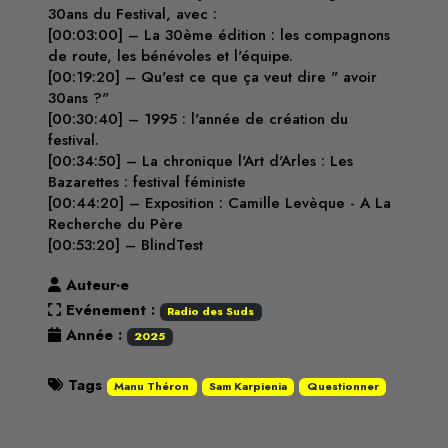
30ans du Festival, avec :
[00:03:00] – La 30ème édition : les compagnons
de route, les bénévoles et l'équipe.
[00:19:20] – Qu'est ce que ça veut dire " avoir
30ans ?"
[00:30:40] – 1995 : l'année de création du
festival.
[00:34:50] – La chronique l'Art d'Arles : Les
Bazarettes : festival féministe
[00:44:20] – Exposition : Camille Levèque - A La
Recherche du Père
[00:53:20] – BlindTest
Auteur·e
Evénement :
Radio des Suds
Année :
2025
Tags
Manu Théron
Sam Karpienia
Questionner