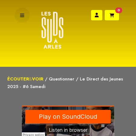
0
ÉCOUTER
&
VOIR
/
Questionner
/
Le Direct des Jeunes
2025 - #6 Samedi