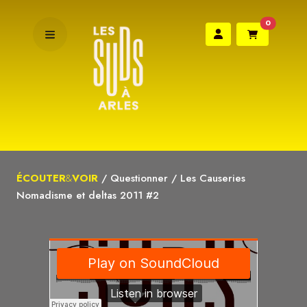
0
ÉCOUTER
&
VOIR
/
Questionner
/
Les Causeries
Nomadisme et deltas 2011 #2