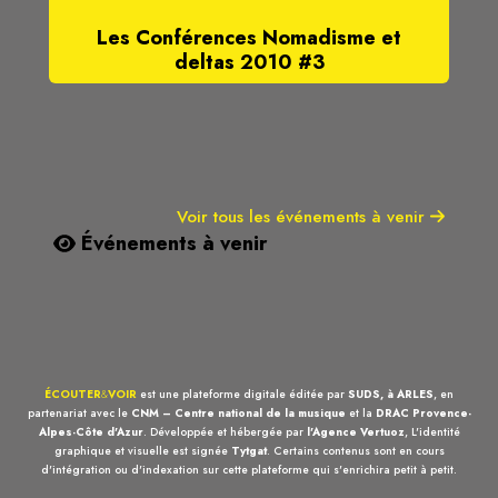
Les Conférences Nomadisme et
deltas 2010 #3
Voir tous les événements à venir
Événements à venir
ÉCOUTER
&
VOIR
est une plateforme digitale éditée par
SUDS, à ARLES
, en
partenariat avec le
CNM – Centre national de la musique
et la
DRAC Provence-
Alpes-Côte d'Azur
. Développée et hébergée par
l'Agence Vertuoz
, L'identité
graphique et visuelle est signée
Tytgat
. Certains contenus sont en cours
d'intégration ou d'indexation sur cette plateforme qui s'enrichira petit à petit.