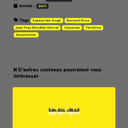
Année :
2011
Tags
Espace Van Gogh
Bernard Picon
Jean-Yves Mondain Monval
Causeries
Territoire
Questionner
D'autres contenus pourraient vous
intéresser