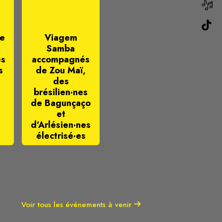
ve
Viagem
Samba
es
accompagnés
s
de Zou Maï,
des
brésilien·nes
de Bagunçaço
et
d’Arlésien·nes
électrisé·es
Voir tous les événements à venir