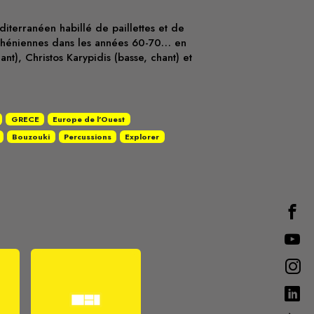
iterranéen habillé de paillettes et de
s athéniennes dans les années 60-70… en
ant), Christos Karypidis (basse, chant) et
GRECE
Europe de l'Ouest
Bouzouki
Percussions
Explorer