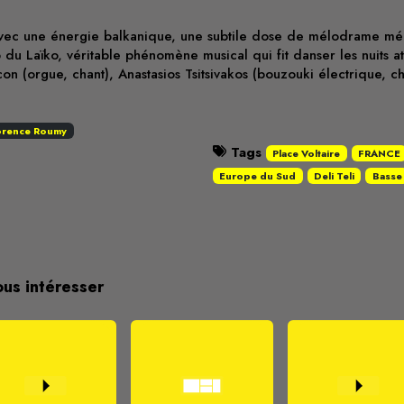
 Avec une énergie balkanique, une subtile dose de mélodrame méd
op du Laïko, véritable phénomène musical qui fit danser les nuit
con (orgue, chant), Anastasios Tsitsivakos (bouzouki électrique, ch
lorence Roumy
Tags
Place Voltaire
FRANCE
Europe du Sud
Deli Teli
Basse
ous intéresser