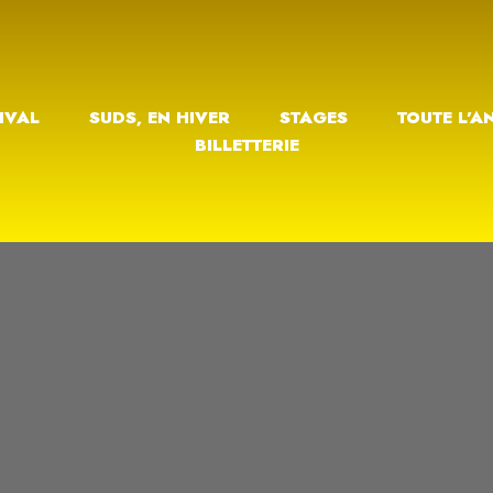
IVAL
SUDS, EN HIVER
STAGES
TOUTE L’A
BILLETTERIE