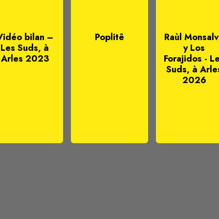
Vidéo bilan –
Poplitê
Raùl Monsal
Les Suds, à
y Los
Arles 2023
Forajidos - L
Suds, à Arle
2026