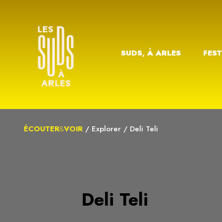
SUDS, À ARLES
FEST
ÉCOUTER
&
VOIR
/
Explorer
/
Deli Teli
Deli Teli