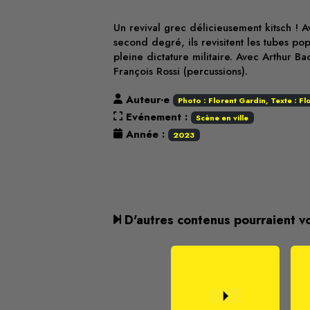
Un revival grec délicieusement kitsch !
second degré, ils revisitent les tubes p
pleine dictature militaire. Avec Arthur Ba
François Rossi (percussions).
Auteur·e
Photo : Florent Gardin, Texte : F
Evénement :
Scène en ville
Année :
2023
D'autres contenus pourraient v