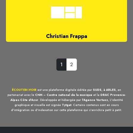
Christian Frappa
1
2
ÉCOUTER
&
VOIR
est une plateforme digitale éditée par
SUDS, à ARLES
, en
partenariat avec le
CNM – Centre national de la musique
et la
DRAC Provence-
Alpes-Côte d'Azur
. Développée et hébergée par
l'Agence Vertuoz
, L'identité
graphique et visuelle est signée
Tytgat
. Certains contenus sont en cours
d'intégration ou d'indexation sur cette plateforme qui s'enrichira petit à petit.