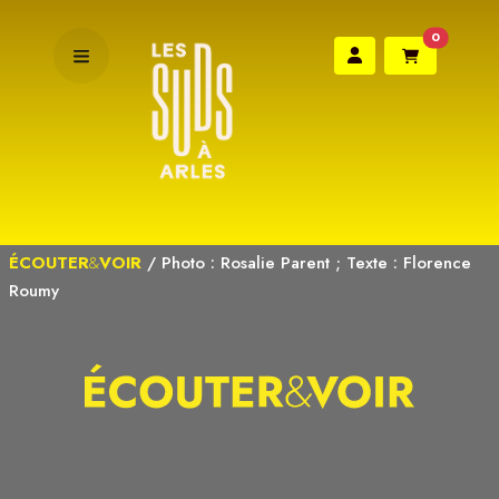
0
ÉCOUTER
&
VOIR
/
Photo : Rosalie Parent ; Texte : Florence
Roumy