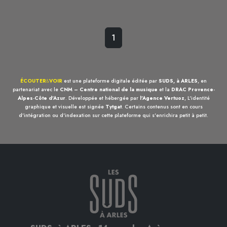
1
ÉCOUTER
&
VOIR
est une plateforme digitale éditée par
SUDS, à ARLES
, en
partenariat avec le
CNM – Centre national de la musique
et la
DRAC Provence-
Alpes-Côte d'Azur
. Développée et hébergée par
l'Agence Vertuoz
, L'identité
graphique et visuelle est signée
Tytgat
. Certains contenus sont en cours
d'intégration ou d'indexation sur cette plateforme qui s'enrichira petit à petit.