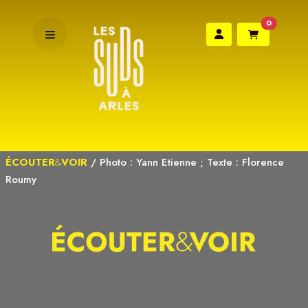
0
ÉCOUTER
&
VOIR
/
Photo : Yann Etienne ; Texte : Florence
Roumy