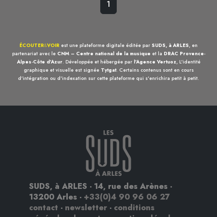
1
ÉCOUTER
&
VOIR
est une plateforme digitale éditée par
SUDS, à ARLES
, en
partenariat avec le
CNM – Centre national de la musique
et la
DRAC Provence-
Alpes-Côte d'Azur
. Développée et hébergée par
l'Agence Vertuoz
, L'identité
graphique et visuelle est signée
Tytgat
. Certains contenus sont en cours
d'intégration ou d'indexation sur cette plateforme qui s'enrichira petit à petit.
SUDS, à ARLES - 14, rue des Arènes -
13200 Arles -
+33(0)4 90 96 06 27
contact
-
newsletter
-
conditions