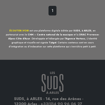
1
ÉCOUTER
&
VOIR
est une plateforme digitale éditée par
SUDS, à ARLES
, en
partenariat avec le
CNM – Centre national de la musique
et la
DRAC Provence-
Alpes-Côte d'Azur
. Développée et hébergée par
l'Agence Vertuoz
, L'identité
graphique et visuelle est signée
Tytgat
. Certains contenus sont en cours
d'intégration ou d'indexation sur cette plateforme qui s'enrichira petit à petit.
SUDS, à ARLES - 14, rue des Arènes -
13200 Arles -
+33(0)4 90 96 06 27