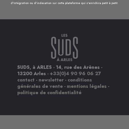
d'intégration ou d'indexation sur cette plateforme qui s'enrichira petit à petit.
SUDS, à ARLES - 14, rue des Arènes -
13200 Arles -
+33(0)4 90 96 06 27
contact
-
newsletter
-
conditions
générales de vente
-
mentions légales
-
politique de confidentialité