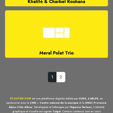
Khalifé & Charbel Rouhana
Meral Polat Trio
1
2
ÉCOUTER
&
VOIR
est une plateforme digitale éditée par
SUDS, à ARLES
, en
partenariat avec le
CNM – Centre national de la musique
et la
DRAC Provence-
Alpes-Côte d'Azur
. Développée et hébergée par
l'Agence Vertuoz
, L'identité
graphique et visuelle est signée
Tytgat
. Certains contenus sont en cours