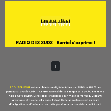
RADIO DES SUDS - Barriol s'exprime !
1
ÉCOUTER
&
VOIR
est une plateforme digitale éditée par
SUDS, à ARLES
, en
partenariat avec le
CNM – Centre national de la musique
et la
DRAC Provence-
Alpes-Côte d'Azur
. Développée et hébergée par
l'Agence Vertuoz
, L'identité
graphique et visuelle est signée
Tytgat
. Certains contenus sont en cours
d'intégration ou d'indexation sur cette plateforme qui s'enrichira petit à petit.