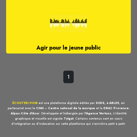
Agir pour le jeune public
1
ÉCOUTER
&
VOIR
est une plateforme digitale éditée par
SUDS, à ARLES
, en
partenariat avec le
CNM – Centre national de la musique
et la
DRAC Provence-
Alpes-Côte d'Azur
. Développée et hébergée par
l'Agence Vertuoz
, L'identité
graphique et visuelle est signée
Tytgat
. Certains contenus sont en cours
d'intégration ou d'indexation sur cette plateforme qui s'enrichira petit à petit.