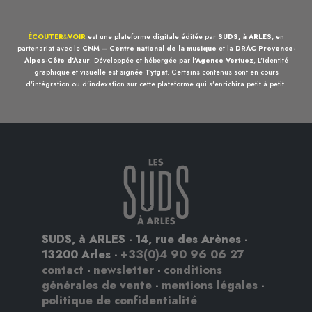
ÉCOUTER
&
VOIR
est une plateforme digitale éditée par
SUDS, à ARLES
, en
partenariat avec le
CNM – Centre national de la musique
et la
DRAC Provence-
Alpes-Côte d'Azur
. Développée et hébergée par
l'Agence Vertuoz
, L'identité
graphique et visuelle est signée
Tytgat
. Certains contenus sont en cours
d'intégration ou d'indexation sur cette plateforme qui s'enrichira petit à petit.
SUDS, à ARLES - 14, rue des Arènes -
13200 Arles -
+33(0)4 90 96 06 27
contact
-
newsletter
-
conditions
générales de vente
-
mentions légales
-
politique de confidentialité