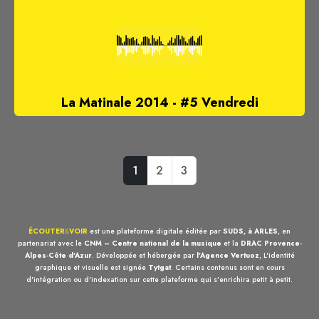
La Matinale 2014 - #5 Vendredi
1
2
3
ÉCOUTER
&
VOIR
est une plateforme digitale éditée par
SUDS, à ARLES
, en
partenariat avec le
CNM – Centre national de la musique
et la
DRAC Provence-
Alpes-Côte d'Azur
. Développée et hébergée par
l'Agence Vertuoz
, L'identité
graphique et visuelle est signée
Tytgat
. Certains contenus sont en cours
d'intégration ou d'indexation sur cette plateforme qui s'enrichira petit à petit.