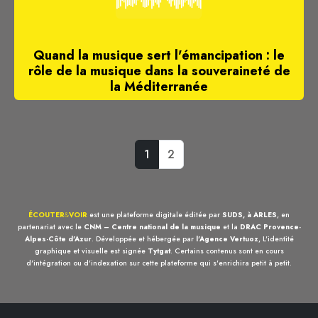
Quand la musique sert l'émancipation : le
rôle de la musique dans la souveraineté de
la Méditerranée
1
2
ÉCOUTER
&
VOIR
est une plateforme digitale éditée par
SUDS, à ARLES
, en
partenariat avec le
CNM – Centre national de la musique
et la
DRAC Provence-
Alpes-Côte d'Azur
. Développée et hébergée par
l'Agence Vertuoz
, L'identité
graphique et visuelle est signée
Tytgat
. Certains contenus sont en cours
d'intégration ou d'indexation sur cette plateforme qui s'enrichira petit à petit.