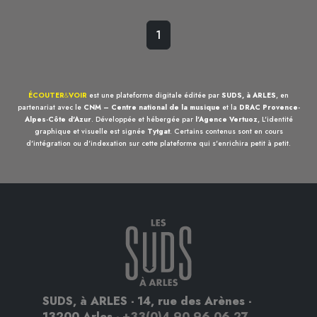
1
ÉCOUTER
&
VOIR
est une plateforme digitale éditée par
SUDS, à ARLES
, en
partenariat avec le
CNM – Centre national de la musique
et la
DRAC Provence-
Alpes-Côte d'Azur
. Développée et hébergée par
l'Agence Vertuoz
, L'identité
graphique et visuelle est signée
Tytgat
. Certains contenus sont en cours
d'intégration ou d'indexation sur cette plateforme qui s'enrichira petit à petit.
SUDS, à ARLES - 14, rue des Arènes -
13200 Arles -
+33(0)4 90 96 06 27