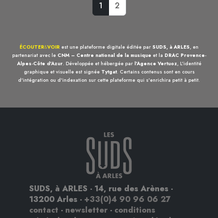
1
2
ÉCOUTER
&
VOIR
est une plateforme digitale éditée par
SUDS, à ARLES
, en
partenariat avec le
CNM – Centre national de la musique
et la
DRAC Provence-
Alpes-Côte d'Azur
. Développée et hébergée par
l'Agence Vertuoz
, L'identité
graphique et visuelle est signée
Tytgat
. Certains contenus sont en cours
d'intégration ou d'indexation sur cette plateforme qui s'enrichira petit à petit.
SUDS, à ARLES - 14, rue des Arènes -
13200 Arles -
+33(0)4 90 96 06 27
contact
-
newsletter
-
conditions