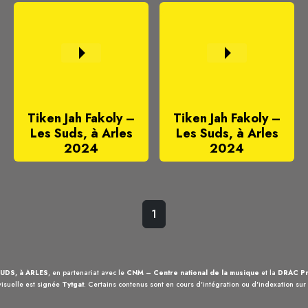
Tiken Jah Fakoly –
Tiken Jah Fakoly –
Les Suds, à Arles
Les Suds, à Arles
2024
2024
1
UDS, à ARLES
, en partenariat avec le
CNM – Centre national de la musique
et la
DRAC Pr
visuelle est signée
Tytgat
. Certains contenus sont en cours d'intégration ou d'indexation sur c