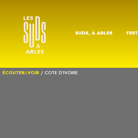
SUDS, À ARLES
FEST
ÉCOUTER
&
VOIR
/
COTE D'IVOIRE