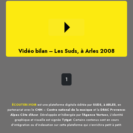
Vidéo bilan – Les Suds, à Arles 2008
1
ÉCOUTER
&
VOIR
est une plateforme digitale éditée par
SUDS, à ARLES
, en
partenariat avec le
CNM – Centre national de la musique
et la
DRAC Provence-
Alpes-Côte d'Azur
. Développée et hébergée par
l'Agence Vertuoz
, L'identité
graphique et visuelle est signée
Tytgat
. Certains contenus sont en cours
d'intégration ou d'indexation sur cette plateforme qui s'enrichira petit à petit.