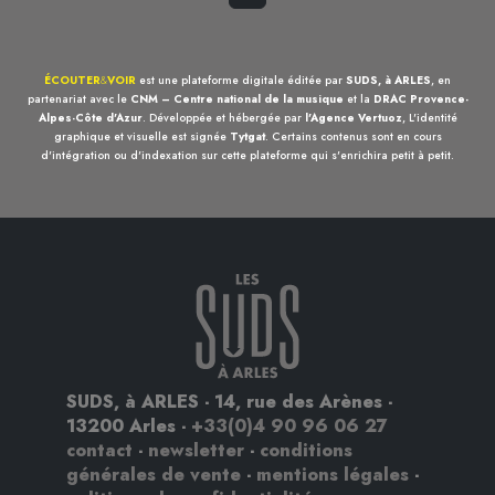
ÉCOUTER
&
VOIR
est une plateforme digitale éditée par
SUDS, à ARLES
, en
partenariat avec le
CNM – Centre national de la musique
et la
DRAC Provence-
Alpes-Côte d'Azur
. Développée et hébergée par
l'Agence Vertuoz
, L'identité
graphique et visuelle est signée
Tytgat
. Certains contenus sont en cours
d'intégration ou d'indexation sur cette plateforme qui s'enrichira petit à petit.
SUDS, à ARLES - 14, rue des Arènes -
13200 Arles -
+33(0)4 90 96 06 27
contact
-
newsletter
-
conditions
générales de vente
-
mentions légales
-