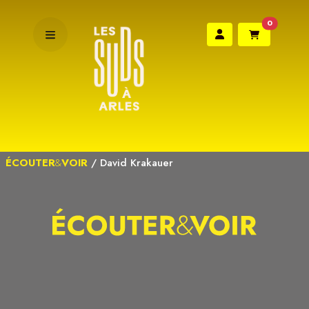
0
ÉCOUTER
&
VOIR
/
David Krakauer