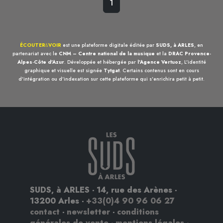
1
ÉCOUTER
&
VOIR
est une plateforme digitale éditée par
SUDS, à ARLES
, en
partenariat avec le
CNM – Centre national de la musique
et la
DRAC Provence-
Alpes-Côte d'Azur
. Développée et hébergée par
l'Agence Vertuoz
, L'identité
graphique et visuelle est signée
Tytgat
. Certains contenus sont en cours
d'intégration ou d'indexation sur cette plateforme qui s'enrichira petit à petit.
SUDS, à ARLES - 14, rue des Arènes -
13200 Arles -
+33(0)4 90 96 06 27
contact
-
newsletter
-
conditions
générales de vente
-
mentions légales
-