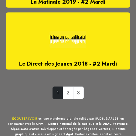
La Matinale 2019 - #2 Mardi
Le Direct des Jeunes 2018 - #2 Mardi
1
2
3
ÉCOUTER
&
VOIR
est une plateforme digitale éditée par
SUDS, à ARLES
, en
partenariat avec le
CNM – Centre national de la musique
et la
DRAC Provence-
Alpes-Côte d'Azur
. Développée et hébergée par
l'Agence Vertuoz
, L'identité
graphique et visuelle est signée
Tytgat
. Certains contenus sont en cours