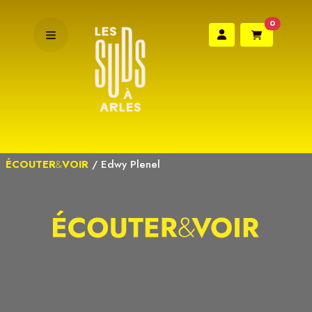
0
ÉCOUTER
&
VOIR
/
Edwy Plenel