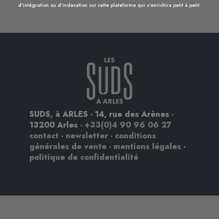
d'intégration ou d'indexation sur cette plateforme qui s'enrichira petit à petit.
SUDS, à ARLES - 14, rue des Arènes -
13200 Arles -
+33(0)4 90 96 06 27
contact
-
newsletter
-
conditions
générales de vente
-
mentions légales
-
politique de confidentialité