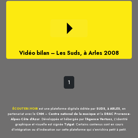
Vidéo bilan – Les Suds, à Arles 2008
1
ÉCOUTER
&
VOIR
est une plateforme digitale éditée par
SUDS, à ARLES
, en
partenariat avec le
CNM – Centre national de la musique
et la
DRAC Provence-
Alpes-Côte d'Azur
. Développée et hébergée par
l'Agence Vertuoz
, L'identité
graphique et visuelle est signée
Tytgat
. Certains contenus sont en cours
d'intégration ou d'indexation sur cette plateforme qui s'enrichira petit à petit.