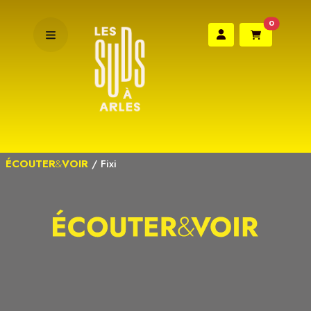
0
ÉCOUTER
&
VOIR
/
Fixi