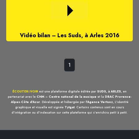
Vidéo bilan – Les Suds, à Arles 2016
1
ÉCOUTER
&
VOIR
est une plateforme digitale éditée par
SUDS, à ARLES
, en
partenariat avec le
CNM – Centre national de la musique
et la
DRAC Provence-
Alpes-Côte d'Azur
. Développée et hébergée par
l'Agence Vertuoz
, L'identité
graphique et visuelle est signée
Tytgat
. Certains contenus sont en cours
d'intégration ou d'indexation sur cette plateforme qui s'enrichira petit à petit.