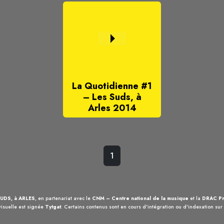
La Quotidienne #1
– Les Suds, à
Arles 2014
1
UDS, à ARLES
, en partenariat avec le
CNM – Centre national de la musique
et la
DRAC Pr
visuelle est signée
Tytgat
. Certains contenus sont en cours d'intégration ou d'indexation sur c