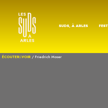
SUDS, À ARLES
FEST
ÉCOUTER
&
VOIR
/
Friedrich Moser