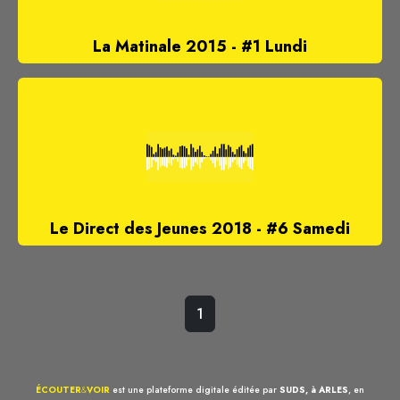
La Matinale 2015 - #1 Lundi
Le Direct des Jeunes 2018 - #6 Samedi
1
ÉCOUTER
&
VOIR
est une plateforme digitale éditée par
SUDS, à ARLES
, en