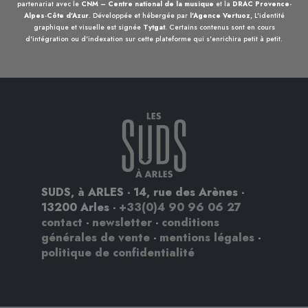
partenariat avec le
CNM – Centre national de la musique
et la
DRAC Provence-
Alpes-Côte d'Azur
. Développée et hébergée par
l'Agence Vertuoz
, L'identité
graphique et visuelle est signée
Tytgat
. Certains contenus sont en cours
d'intégration ou d'indexation sur cette plateforme qui s'enrichira petit à petit.
SUDS, à ARLES - 14, rue des Arènes -
13200 Arles -
+33(0)4 90 96 06 27
contact
-
newsletter
-
conditions
générales de vente
-
mentions légales
-
politique de confidentialité