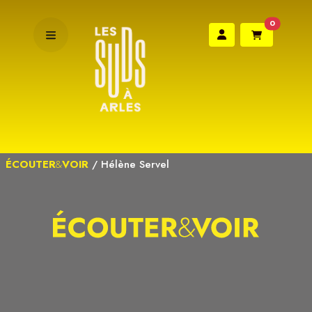
0
ÉCOUTER
&
VOIR
/
Hélène Servel