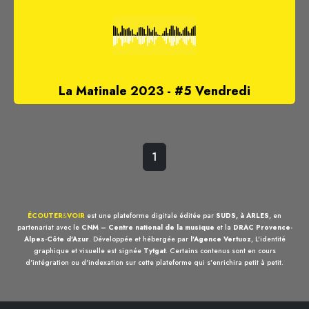
La Matinale 2023 - #5 Vendredi
1
ÉCOUTER
&
VOIR
est une plateforme digitale éditée par
SUDS, à ARLES
, en
partenariat avec le
CNM – Centre national de la musique
et la
DRAC Provence-
Alpes-Côte d'Azur
. Développée et hébergée par
l'Agence Vertuoz
, L'identité
graphique et visuelle est signée
Tytgat
. Certains contenus sont en cours
d'intégration ou d'indexation sur cette plateforme qui s'enrichira petit à petit.