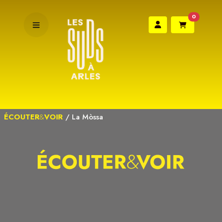
0
ÉCOUTER
&
VOIR
/
La Mòssa