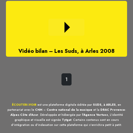
Vidéo bilan – Les Suds, à Arles 2008
1
ÉCOUTER
&
VOIR
est une plateforme digitale éditée par
SUDS, à ARLES
, en
partenariat avec le
CNM – Centre national de la musique
et la
DRAC Provence-
Alpes-Côte d'Azur
. Développée et hébergée par
l'Agence Vertuoz
, L'identité
graphique et visuelle est signée
Tytgat
. Certains contenus sont en cours
d'intégration ou d'indexation sur cette plateforme qui s'enrichira petit à petit.