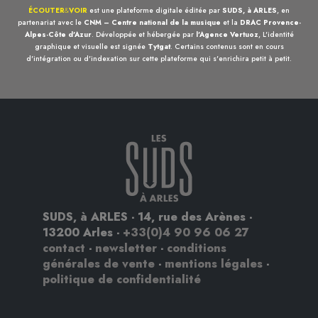
ÉCOUTER
&
VOIR
est une plateforme digitale éditée par
SUDS, à ARLES
, en
partenariat avec le
CNM – Centre national de la musique
et la
DRAC Provence-
Alpes-Côte d'Azur
. Développée et hébergée par
l'Agence Vertuoz
, L'identité
graphique et visuelle est signée
Tytgat
. Certains contenus sont en cours
d'intégration ou d'indexation sur cette plateforme qui s'enrichira petit à petit.
SUDS, à ARLES - 14, rue des Arènes -
13200 Arles -
+33(0)4 90 96 06 27
contact
-
newsletter
-
conditions
générales de vente
-
mentions légales
-
politique de confidentialité