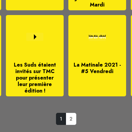
Mardi
Les Suds étaient
La Matinale 2021 -
invités sur TMC
#5 Vendredi
pour présenter
leur première
édition !
1
2