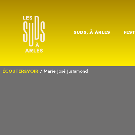
SUDS, À ARLES
FEST
ÉCOUTER
&
VOIR
/
Marie José Justamond