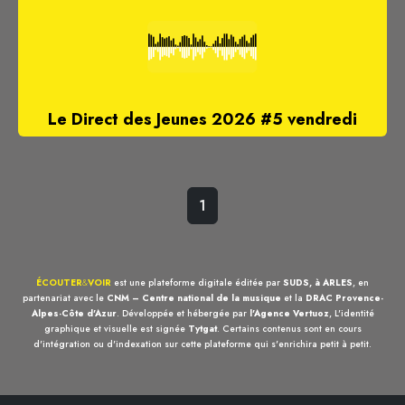
Le Direct des Jeunes 2026 #5 vendredi
1
ÉCOUTER
&
VOIR
est une plateforme digitale éditée par
SUDS, à ARLES
, en
partenariat avec le
CNM – Centre national de la musique
et la
DRAC Provence-
Alpes-Côte d'Azur
. Développée et hébergée par
l'Agence Vertuoz
, L'identité
graphique et visuelle est signée
Tytgat
. Certains contenus sont en cours
d'intégration ou d'indexation sur cette plateforme qui s'enrichira petit à petit.