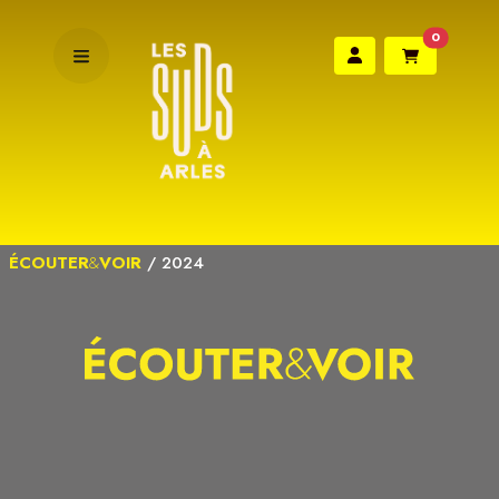
0
ÉCOUTER
&
VOIR
/
2024