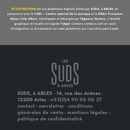
ÉCOUTER
&
VOIR
est une plateforme digitale éditée par
SUDS, à ARLES
, en
partenariat avec le
CNM – Centre national de la musique
et la
DRAC Provence-
Alpes-Côte d'Azur
. Développée et hébergée par
l'Agence Vertuoz
, L'identité
graphique et visuelle est signée
Tytgat
. Certains contenus sont en cours
d'intégration ou d'indexation sur cette plateforme qui s'enrichira petit à petit.
SUDS, à ARLES - 14, rue des Arènes -
13200 Arles -
+33(0)4 90 96 06 27
contact
-
newsletter
-
conditions
générales de vente
-
mentions légales
-
politique de confidentialité