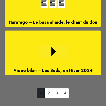
Haratago – Le basa ahaide, le chant du don
Vidéo bilan – Les Suds, en Hiver 2024
1
2
3
4