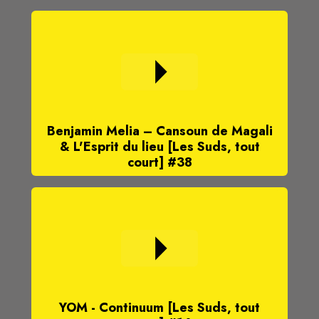
Benjamin Melia – Cansoun de Magali
& L'Esprit du lieu [Les Suds, tout
court] #38
YOM - Continuum [Les Suds, tout