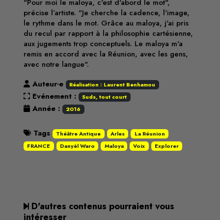
"Pour moi le maloya, c'est d'abord le mot",
précise l’artiste. "Je cherche la cadence, l'image,
le rythme dans le mot. Grâce au maloya, j'ai pris
du recul par rapport à la philosophie cartésienne,
aux jugements trop conceptuels. Le maloya m'a
remis en accord avec la Réunion, avec les gens,
avec notre langue".
Auteur·e
Réalisation : Laurent Benhamou
Evénement :
Suds, tout court
Année :
2016
Tags
Théâtre Antique
Arles
La Réunion
FRANCE
Danyèl Waro
Maloya
Voix
Explorer
D'autres contenus pourraient vous
intéresser