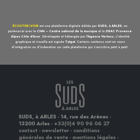
ÉCOUTER
&
VOIR
est une plateforme digitale éditée par
SUDS, à ARLES
, en
partenariat avec le
CNM – Centre national de la musique
et la
DRAC Provence-
Alpes-Côte d'Azur
. Développée et hébergée par
l'Agence Vertuoz
, L'identité
graphique et visuelle est signée
Tytgat
. Certains contenus sont en cours
d'intégration ou d'indexation sur cette plateforme qui s'enrichira petit à petit.
SUDS, à ARLES - 14, rue des Arènes -
13200 Arles -
+33(0)4 90 96 06 27
contact
-
newsletter
-
conditions
générales de vente
-
mentions légales
-