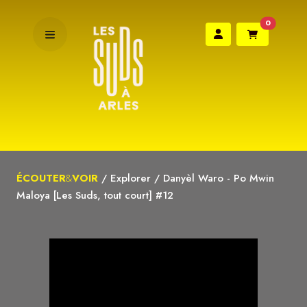
0
ÉCOUTER
&
VOIR
/
Explorer
/
Danyèl Waro - Po Mwin
Maloya [Les Suds, tout court] #12