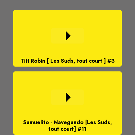
Titi Robin [ Les Suds, tout court ] #3
Samuelito - Navegando [Les Suds,
tout court] #11