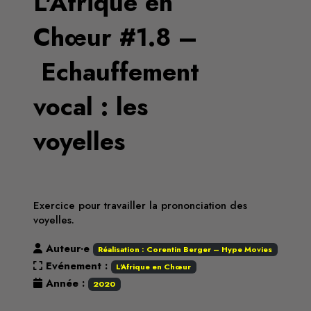
L'Afrique en
Chœur #1.8 –
Echauffement
vocal : les
voyelles
Exercice pour travailler la prononciation des
voyelles.
Auteur·e
Réalisation : Corentin Berger – Hype Movies
Evénement :
L'Afrique en Chœur
Année :
2020