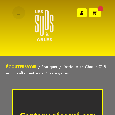
0
ÉCOUTER
&
VOIR
/
Pratiquer
/
L'Afrique en Chœur #1.8
– Echauffement vocal : les voyelles