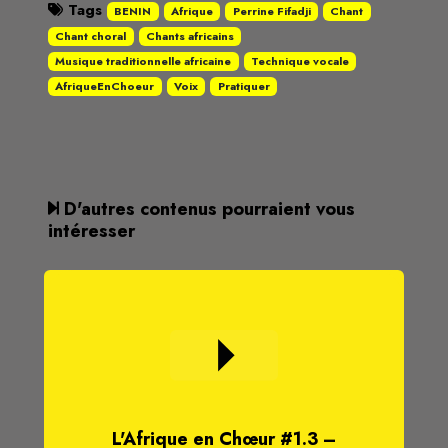
Tags
BENIN
Afrique
Perrine Fifadji
Chant
Chant choral
Chants africains
Musique traditionnelle africaine
Technique vocale
AfriqueEnChoeur
Voix
Pratiquer
D'autres contenus pourraient vous
intéresser
L'Afrique en Chœur #1.3 –