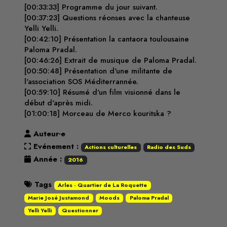
[00:33:33] Programme du jour suivant.
[00:37:23] Questions réonses avec la chanteuse
Yelli Yelli.
[00:42:10] Présentation la cantaora toulousaine
Paloma Pradal.
[00:46:26] Extrait de musique de Paloma Pradal.
[00:50:48] Présentation d'une militante de
l'association SOS Méditerrannée.
[00:59:10] Résumé d'un film visionné dans le
début d'après midi.
[01:00:18] Morceau de Merco kouritska ?
Auteur·e
Evénement :
Actions culturelles
Radio des Suds
Année :
2016
Tags
Arles - Quartier de La Roquette
Marie José Justamond
Moods
Paloma Pradal
Yelli Yelli
Questionner