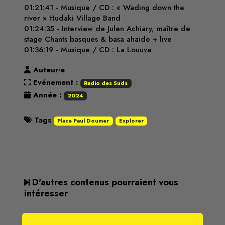
01:21:41 - Musique / CD : « Wading down the
river » Hudaki Village Band
01:24:35 - Interview de Julen Achiary, maître de
stage Chants basques & basa ahaide + live
01:36:19 - Musique / CD : La Louuve
Auteur·e
Evénement :
Radio des Suds
Année :
2024
Tags
Place Paul Doumer
Explorer
D'autres contenus pourraient vous
intéresser