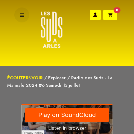
0
ÉCOUTER
&
VOIR
/
Explorer
/
Radio des Suds - La
Matinale 2024 #6 Samedi 13 juillet