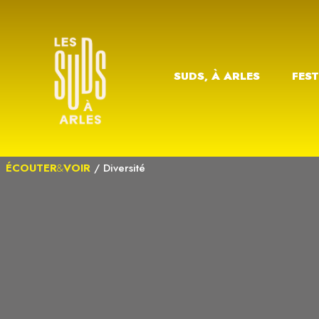
SUDS, À ARLES
FEST
ÉCOUTER
&
VOIR
/
Diversité