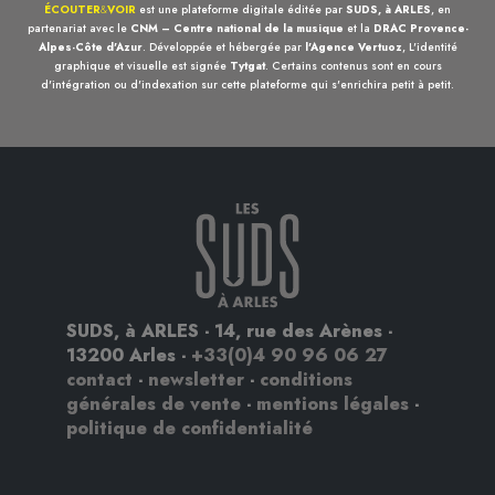
ÉCOUTER
&
VOIR
est une plateforme digitale éditée par
SUDS, à ARLES
, en
partenariat avec le
CNM – Centre national de la musique
et la
DRAC Provence-
Alpes-Côte d'Azur
. Développée et hébergée par
l'Agence Vertuoz
, L'identité
graphique et visuelle est signée
Tytgat
. Certains contenus sont en cours
d'intégration ou d'indexation sur cette plateforme qui s'enrichira petit à petit.
SUDS, à ARLES - 14, rue des Arènes -
13200 Arles -
+33(0)4 90 96 06 27
contact
-
newsletter
-
conditions
générales de vente
-
mentions légales
-
politique de confidentialité