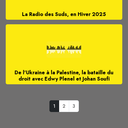
La Radio des Suds, en Hiver 2025
De l'Ukraine à la Palestine, la bataille du
droit avec Edwy Plenel et Johan Soufi
1
2
3