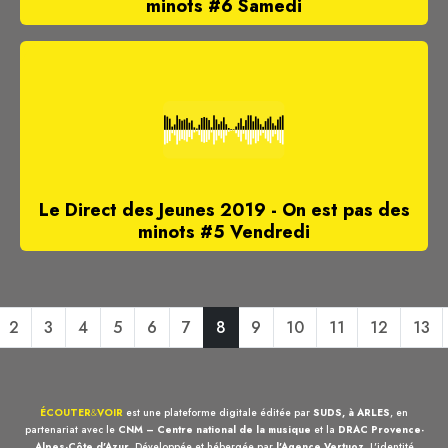
minots #6 Samedi
Le Direct des Jeunes 2019 - On est pas des
minots #5 Vendredi
2
3
4
5
6
7
8
9
10
11
12
13
ÉCOUTER
&
VOIR
est une plateforme digitale éditée par
SUDS, à ARLES
, en
partenariat avec le
CNM – Centre national de la musique
et la
DRAC Provence-
Alpes-Côte d'Azur
. Développée et hébergée par
l'Agence Vertuoz
, L'identité