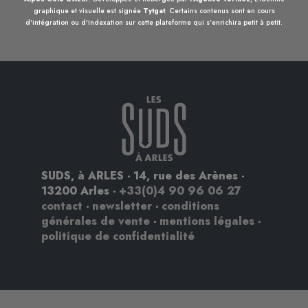
graphique et visuelle est signée
Tytgat
. Certains contenus sont en cours
d'intégration ou d'indexation sur cette plateforme qui s'enrichira petit à petit.
SUDS, à ARLES - 14, rue des Arènes -
13200 Arles -
+33(0)4 90 96 06 27
contact
-
newsletter
-
conditions
générales de vente
-
mentions légales
-
politique de confidentialité