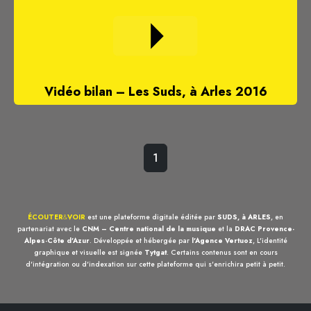
Vidéo bilan – Les Suds, à Arles 2016
1
ÉCOUTER
&
VOIR
est une plateforme digitale éditée par
SUDS, à ARLES
, en
partenariat avec le
CNM – Centre national de la musique
et la
DRAC Provence-
Alpes-Côte d'Azur
. Développée et hébergée par
l'Agence Vertuoz
, L'identité
graphique et visuelle est signée
Tytgat
. Certains contenus sont en cours
d'intégration ou d'indexation sur cette plateforme qui s'enrichira petit à petit.