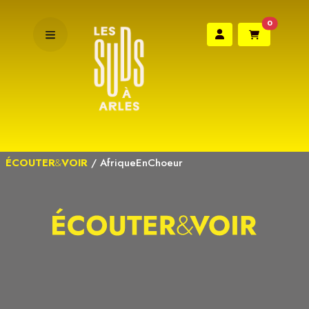
0
ÉCOUTER
&
VOIR
/
AfriqueEnChoeur