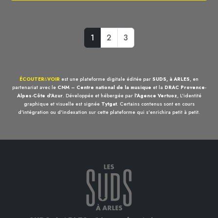
1
2
3
ÉCOUTER
&
VOIR
est une plateforme digitale éditée par
SUDS, à ARLES
, en
partenariat avec le
CNM – Centre national de la musique
et la
DRAC Provence-
Alpes-Côte d'Azur
. Développée et hébergée par
l'Agence Vertuoz
, L'identité
graphique et visuelle est signée
Tytgat
. Certains contenus sont en cours
d'intégration ou d'indexation sur cette plateforme qui s'enrichira petit à petit.