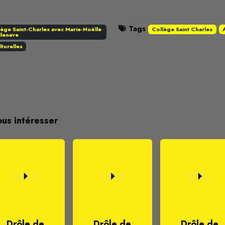
Tags
ège Saint-Charles avec Marie-Noëlle 
Collège Saint Charles
llenave
lturelles
ous intéresser
Drôle de
Drôle de
Drôle de