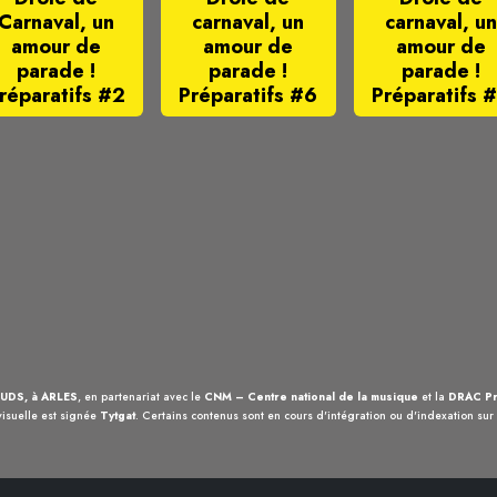
Carnaval, un
carnaval, un
carnaval, un
amour de
amour de
amour de
parade !
parade !
parade !
réparatifs #2
Préparatifs #6
Préparatifs 
UDS, à ARLES
, en partenariat avec le
CNM – Centre national de la musique
et la
DRAC Pr
visuelle est signée
Tytgat
. Certains contenus sont en cours d'intégration ou d'indexation sur c