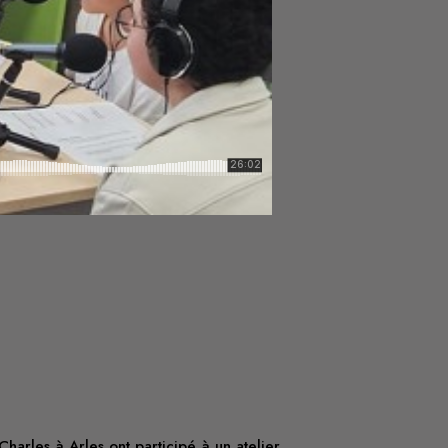
harles à Arles ont participé à un atelier