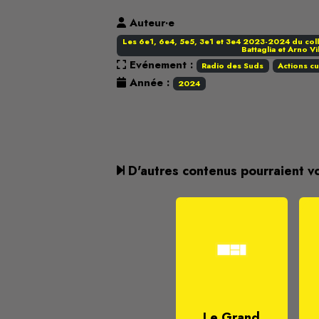
Auteur·e
Les 6e1, 6e4, 5e5, 3e1 et 3e4 2023-2024 du coll
Battaglia et Arno Vi
Evénement :
Radio des Suds
Actions cu
Année :
2024
D'autres contenus pourraient v
Le Grand