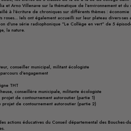
ia et Arno Villenave sur la thématique de l’environnement et d
aillé à l'écriture de chroniques sur différents thèmes : économie 
roses... Iels ont également accueilli sur leur plateau divers·ses a
sation d'une série radiophonique "Le Collège en vert" de 5 épisode
e, la nature.
teur, conseiller municipal, militant écologiste
n parcours d'engagement
 ligne THT
heuse, conseillère municipale, militante écologiste
e projet de contournement autoroutier (partie 1)
e projet de contournement autoroutier (partie 2)
des actions éducatives du Conseil départemental des Bouches-du-
es.