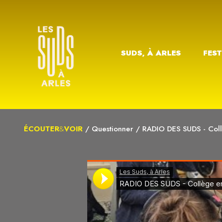
SUDS, À ARLES
FEST
ÉCOUTER
&
VOIR
/
Questionner
/
RADIO DES SUDS - Collè