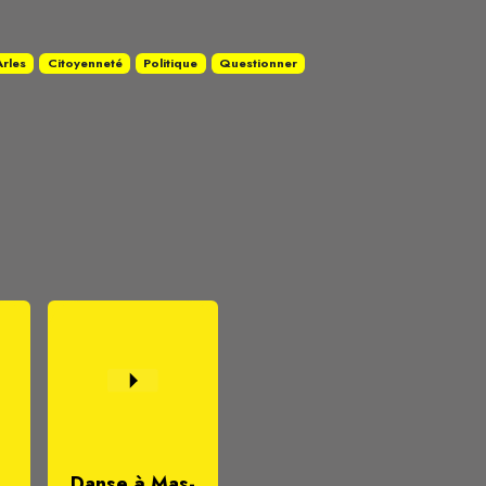
Arles
Citoyenneté
Politique
Questionner
Danse à Mas-