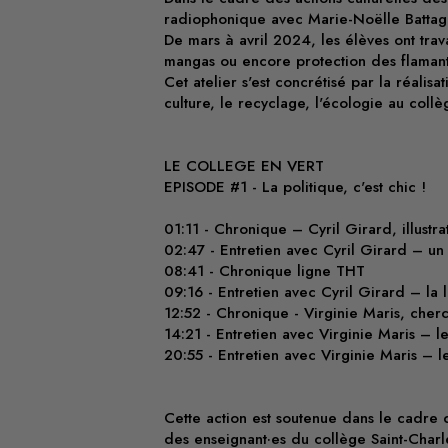
radiophonique avec Marie-Noëlle Battagl
De mars à avril 2024, les élèves ont trav
mangas ou encore protection des flamants 
Cet atelier s'est concrétisé par la réali
culture, le recyclage, l'écologie au collèg
LE COLLEGE EN VERT
EPISODE #1 - La politique, c'est chic !
01:11 - Chronique – Cyril Girard, illustra
02:47 - Entretien avec Cyril Girard – u
08:41 - Chronique ligne THT
09:16 - Entretien avec Cyril Girard – la
12:52 - Chronique - Virginie Maris, cherc
14:21 - Entretien avec Virginie Maris – l
20:55 - Entretien avec Virginie Maris – l
Cette action est soutenue dans le cadre 
des enseignant·es du collège Saint-Charl