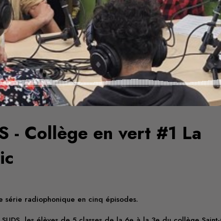
- Collège en vert #1 La
ic
e série radiophonique en cinq épisodes.
 SUDS, les élèves de 5 classes de la 6e à la 3e du collège Saint-C