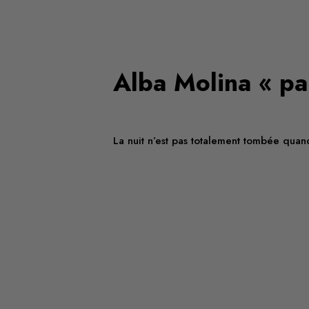
Alba Molina « pa
La nuit n’est pas totalement tombée quan
Article initialement publié sur le blog P
SUDS, à ARLES, pour accompagner concerts
Ce texte accompagne la programmation d'
Auteur·e
Anselme Koba
Evénement :
Plein Suds
Année :
2018