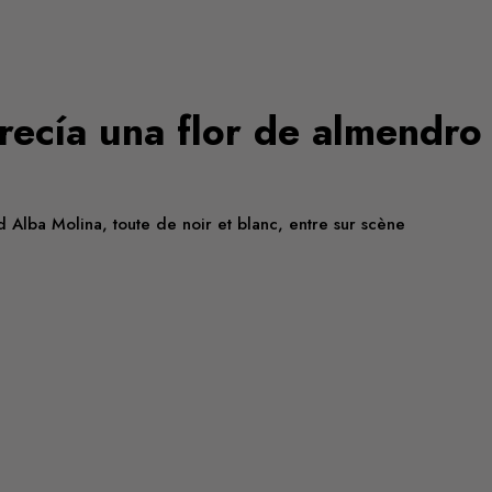
recía una flor de almendro
d Alba Molina, toute de noir et blanc, entre sur scène
lein Suds de Mediapart. Plein Suds est un ensemble de textes sensi
, créations, rencontres et artistes invité·es, et en prolonger l
Alba Molina dans le cadre de l’édition 2018 du festival.
Tags
ESPAGNE
Alba Molina