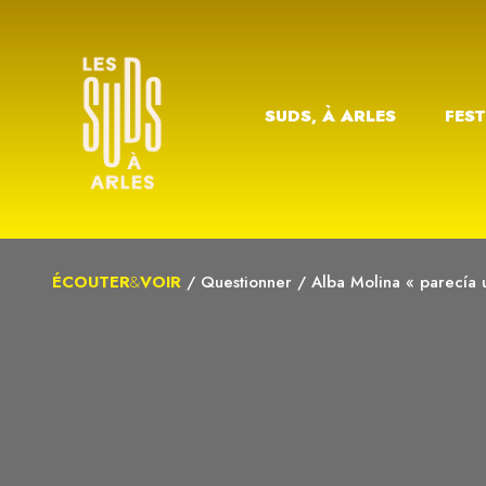
SUDS, À ARLES
FEST
ÉCOUTER
&
VOIR
/
Questionner
/
Alba Molina « parecía 