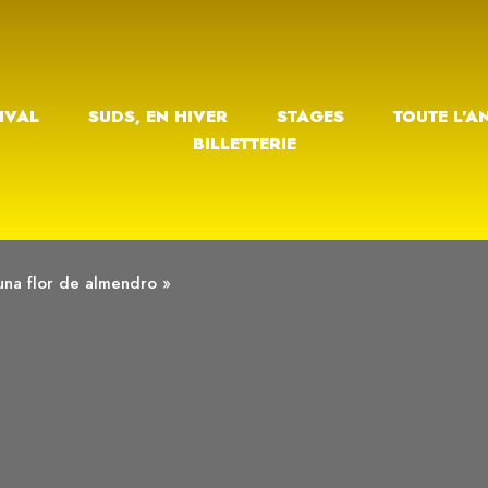
IVAL
SUDS, EN HIVER
STAGES
TOUTE L’A
BILLETTERIE
una flor de almendro »